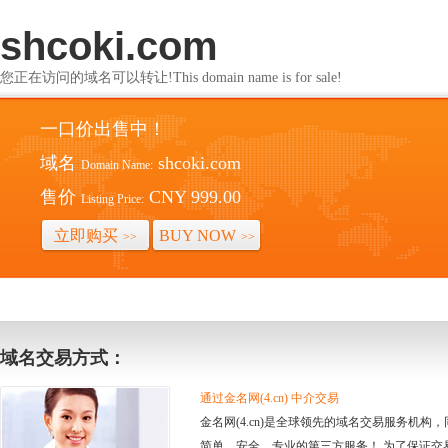
shcoki.com
您正在访问的域名可以转让!This domain name is for sale!
一口价出售中！
域名
shcoki.com
Domain Name:
售价
CNY 999.00
Listing Price:
立即购买
BUY NOW
>>
>>
域名交易方式：
通过金名网(4.cn) 中介交易
金名网(4.cn)是全球领先的域名交易服务机
简单、安全、专业的第三方服务！ 为了保证交