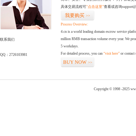
具体交易流程可
“点击这里”
查看或咨询support@
我要购买
>>
Process Overview:
4.cn is a world leading domain escrow service plat
million RMB transaction volume every year. We promi
联系我们
5 workdays.
For detailed process, you can
“visit here”
or contact
QQ：2726103981
BUY NOW
>>
Copyright © 1998 -2025 www